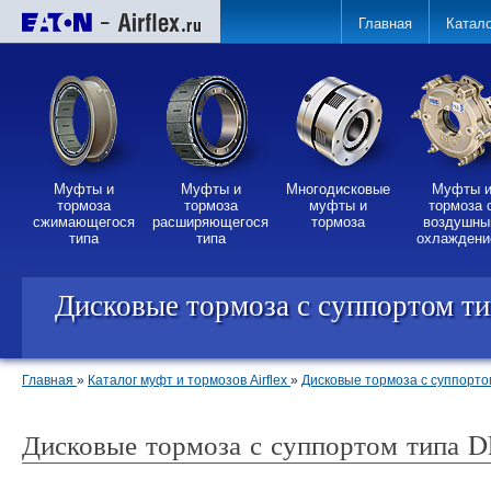
Главная
Катал
Муфты и
Муфты и
Многодисковые
Муфты 
тормоза
тормоза
муфты и
тормоза 
сжимающегося
расширяющегося
тормоза
воздушн
типа
типа
охлаждени
Дисковые тормоза с суппортом ти
Главная
»
Каталог муфт и тормозов Airflex
»
Дисковые тормоза с суппорто
Дисковые тормоза с суппортом типа D