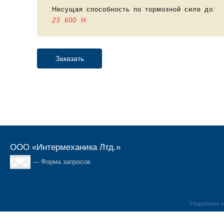
Несущая способность по тормозной силе до:
23 600 H
ООО «Интермеханика Лтд.»
— Форма запросов
Разработка 